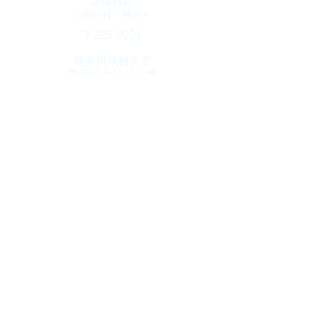
診療科目
​心療内科・神経科
​〒225-0001
神奈川県横浜市
青葉区美しが丘西
3-65-6
クリニックプラザ
​Ｓ棟3階
診療時間
10：00～1９：00
​(火曜日・土曜17時迄)
休診日
​木曜日・日曜日・祝日
TEL
045-904-4800
Fax
045-904-4806