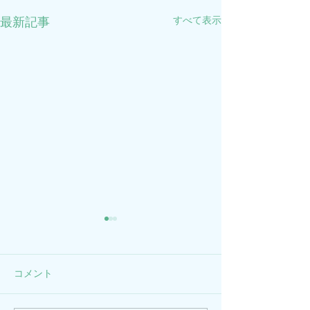
すべて表示
最新記事
2026年GWのお知らせ
年末年始のお知
2026年5月3日(日)～5月7日
2025年12月28日(
(木)を休診とさせていただき
年1月4日(日)ま
コメント
ます。
ていただきます