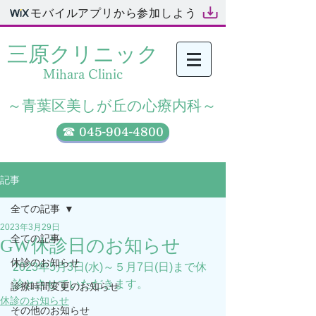
モバイルアプリから参加しよう
三原クリニック​
Mihara Clinic
​～青葉区美しが丘の心療内科～
☎ 045-904-4800
記事
全ての記事
2023年3月29日
全ての記事
GW休診日のお知らせ
休診のお知らせ
2023年5月3日(水)～５月7日(日)まで休
診とさせていただきます。
診療時間変更のお知らせ
休診のお知らせ
その他のお知らせ