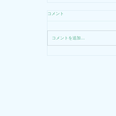
2026年GWのお知らせ
コメント
2026年5月3日(日)～5月7日(木)を
診とさせていただきます。
コメントを追加…
三原クリニック
​〒
診療科目
神奈
​心療内科・神経科
青葉
クリ