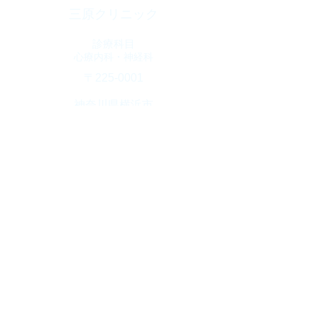
三原クリニック
診療科目
​心療内科・神経科
​〒225-0001
神奈川県横浜市
青葉区美しが丘西
3-65-6
クリニックプラザ
​Ｓ棟3階
診療時間
10：00～1９：00
​(火曜日・土曜17時迄)
休診日
​木曜日・日曜日・祝日
TEL
045-904-4800