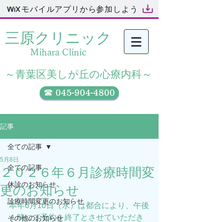
モバイルアプリから参加しよう
三原クリニック​
Mihara Clinic
​～青葉区美しが丘の心療内科～
☎ 045-904-4800
記事
全ての記事
5月8日
全ての記事
２０２６年６月診療時間変
休診のお知らせ
更のお知らせ
診療時間変更のお知らせ
本年6月10日（水）は都合により、午後
１時にて予約を終了とさせていただき
その他のお知らせ