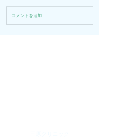
とさせていただきます。
とさせていただき
2025年10月4日
コメントを追加…
所協会の会合出席 
時で診療を終了と
だきます。
三原クリニック