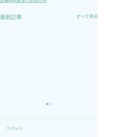
診療時間変更のお知らせ
すべて表示
最新記事
2026月3月診療時間変更の
10月の診療時間
お知らせ
知らせ
2026年3月27日（金）は都合
2025年10月3日
コメント
により、17時にて診療を終了
により17時半に