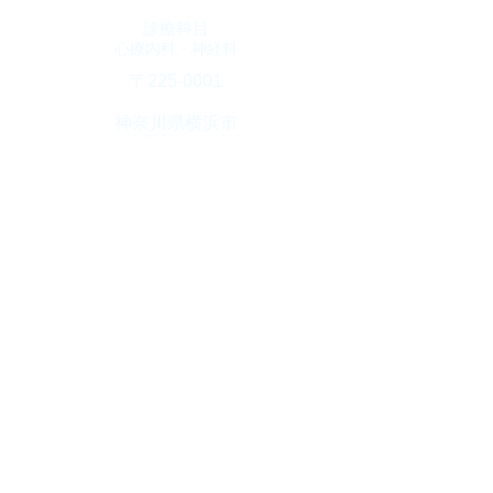
診療科目
​心療内科・神経科
​〒225-0001
神奈川県横浜市
青葉区美しが丘西
3-65-6
クリニックプラザ
​Ｓ棟3階
診療時間
10：00～1９：00
​(火曜日・土曜17時迄)
休診日
​木曜日・日曜日・祝日
TEL
045-904-4800