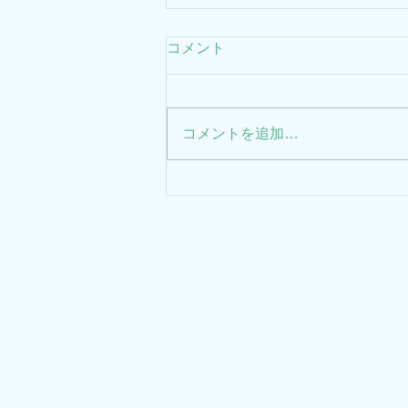
2026年お盆休みのお知らせ
コメント
8月11日（火）から16日（日）ま
休診とさせていただきます。
コメントを追加…
三原クリニック
​〒
診療科目
神奈
​心療内科・神経科
青葉
クリ