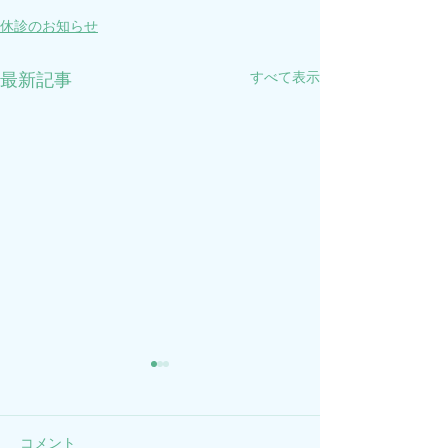
休診のお知らせ
すべて表示
最新記事
2026年GWのお知らせ
年末年始のお知
2026年5月3日(日)～5月7日
2025年12月28日(
(木)を休診とさせていただき
年1月4日(日)ま
コメント