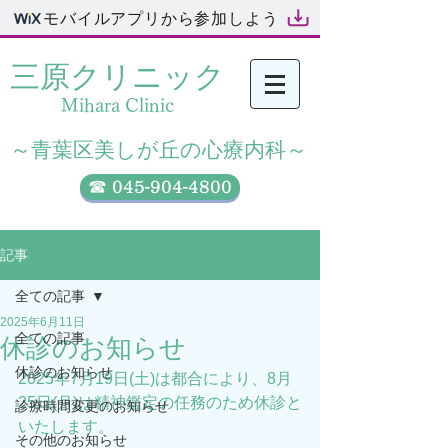
モバイルアプリから参加しよう
三原クリニック​
Mihara Clinic
​～青葉区美しが丘の心療内科～
☎ 045-904-4800
記事
全ての記事
2025年6月11日
全ての記事
休診のお知らせ
休診のお知らせ
2025年7月19日(土)は都合により、8月
25日(月)は精神鑑定の任務のため休診と
診療時間変更のお知らせ
いたします。
その他のお知らせ