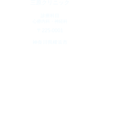
三原クリニック
診療科目
​心療内科・神経科
​〒225-0001
神奈川県横浜市
青葉区美しが丘西
3-65-6
クリニックプラザ
​Ｓ棟3階
診療時間
10：00～1９：00
​(火曜日・土曜17時迄)
休診日
​木曜日・日曜日・祝日
TEL
045-904-4800