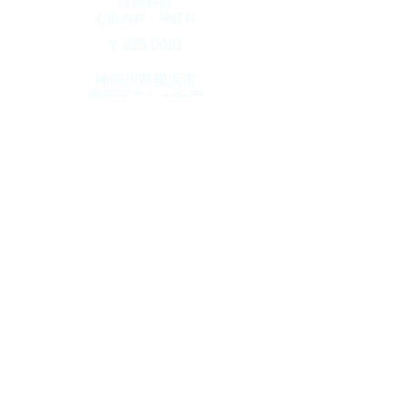
診療科目
​心療内科・神経科
​〒225-0001
神奈川県横浜市
青葉区美しが丘西
3-65-6
クリニックプラザ
​Ｓ棟3階
診療時間
10：00～1９：00
​(火曜日・土曜17時迄)
休診日
​木曜日・日曜日・祝日
TEL
045-904-4800
Fax
045-904-4806