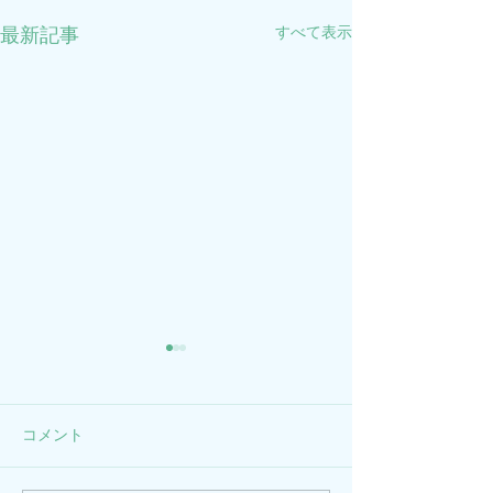
すべて表示
最新記事
2026年GWのお知らせ
年末年始のお知
2026年5月3日(日)～5月7日
2025年12月28日(
(木)を休診とさせていただき
年1月4日(日)ま
コメント
ます。
ていただきます