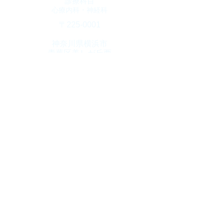
診療科目
​心療内科・神経科
​〒225-0001
神奈川県横浜市
青葉区美しが丘西
3-65-6
クリニックプラザ
​Ｓ棟3階
診療時間
10：00～1９：00
​(火曜日・土曜17時迄)
休診日
​木曜日・日曜日・祝日
TEL
045-904-4800
Fax
045-904-4806