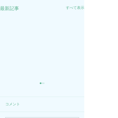
すべて表示
最新記事
2026年GWのお知らせ
年末年始のお知
2026年5月3日(日)～5月7日
2025年12月28日(
(木)を休診とさせていただき
年1月4日(日)ま
コメント
ます。
ていただきます