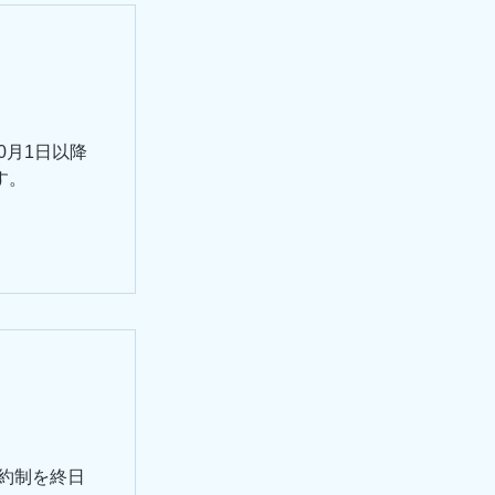
0月1日以降
す。
約制を終日