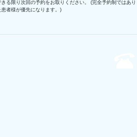
きる限り次回の予約をお取りください。 (完全予約制ではあり
患者様が優先になります。)
診療時間
225-0001
10：00～1９：00
​(火曜日・土曜17時迄)
川県横浜市
区美しが丘西
休診日
3-65-6
​木曜日・日曜日・祝日
ニックプラザ
​Ｓ棟3階
TEL
045-904-
Fax
045-904-