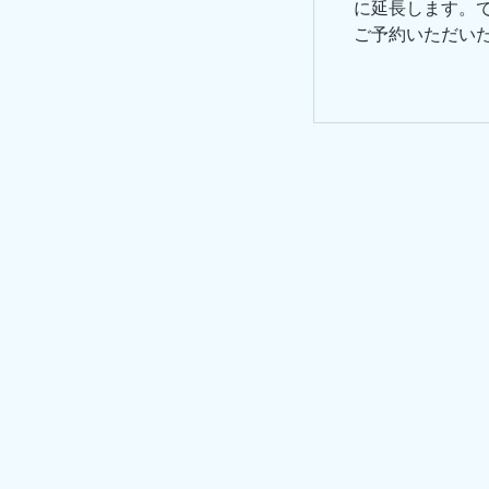
に延長します。で
ご予約いただいた
三原クリニック
​〒
診療科目
神奈
​心療内科・神経科
青葉
クリ