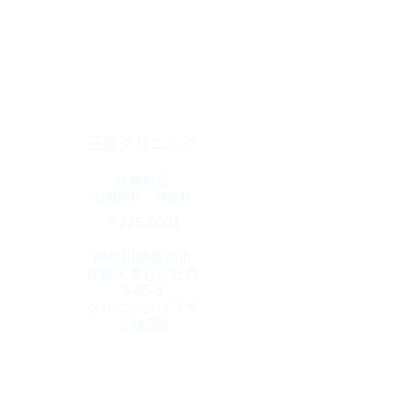
三原クリニック
診療科目
​心療内科・神経科
​〒225-0001
神奈川県横浜市
青葉区美しが丘西
3-65-6
クリニックプラザ
​Ｓ棟3階
診療時間
10：00～1９：00
​(火曜日・土曜17時迄)