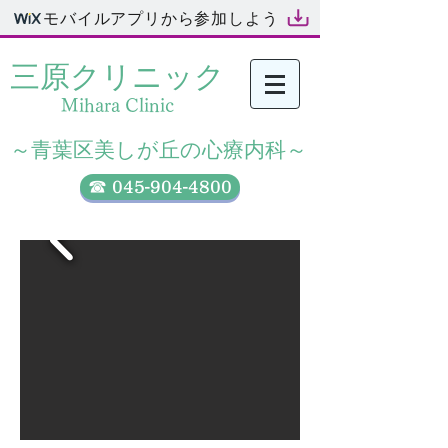
モバイルアプリから参加しよう
三原クリニック​
Mihara Clinic
​～青葉区美しが丘の心療内科～
☎ 045-904-4800